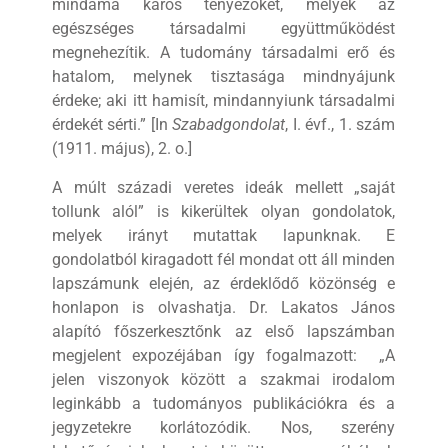
mindama káros tényezőket, melyek az
egészséges társadalmi együttműködést
megnehezítik. A tudomány társadalmi erő és
hatalom, melynek tisztasága mindnyájunk
érdeke; aki itt hamisít, mindannyiunk társadalmi
érdekét sérti.” [In
Szabadgondolat
, I. évf., 1. szám
(1911. május), 2. o.]
A múlt századi veretes ideák mellett „saját
tollunk alól” is kikerültek olyan gondolatok,
melyek irányt mutattak lapunknak. E
gondolatból kiragadott fél mondat ott áll minden
lapszámunk elején, az érdeklődő közönség e
honlapon is olvashatja. Dr. Lakatos János
alapító főszerkesztőnk az első lapszámban
megjelent expozéjában így fogalmazott: „A
jelen viszonyok között a szakmai irodalom
leginkább a tudományos publikációkra és a
jegyzetekre korlátozódik. Nos, szerény