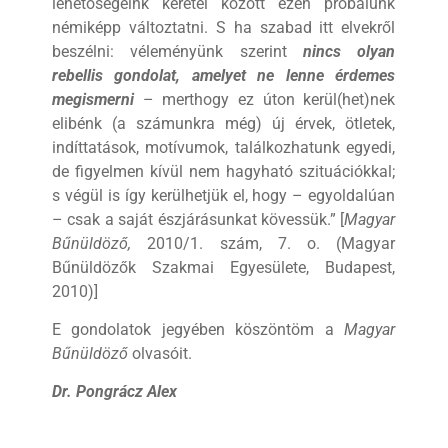
lehetőségeink keretei között ezen próbálunk
némiképp változtatni. S ha szabad itt elvekről
beszélni: véleményünk szerint
nincs olyan
rebellis gondolat, amelyet ne lenne érdemes
megismerni
– merthogy ez úton kerül(het)nek
elibénk (a számunkra még) új érvek, ötletek,
indíttatások, motívumok, találkozhatunk egyedi,
de figyelmen kívül nem hagyható szituációkkal;
s végül is így kerülhetjük el, hogy – egyoldalúan
– csak a saját észjárásunkat kövessük.” [
Magyar
Bűnüldöző,
2010/1. szám, 7. o. (Magyar
Bűnüldözők Szakmai Egyesülete, Budapest,
2010)]
E gondolatok jegyében köszöntöm a
Magyar
Bűnüldöző
olvasóit.
Dr. Pongrácz Alex