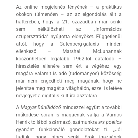
Az online megjelenés tényének – a praktikus
okokon túlmenően – az az elgondolás állt a
hátterében, hogy a 21. században már senki
sem nélkülözheti az „információs
szupersztráda” nyújtotta előnyöket. Függetlenül
attól, hogy a Gutenberg-galaxis minden
ellenkező – Marshall McLuhannak
köszönhetően legalább 1962-től datálódó –
híresztelés ellenére sem ért a végéhez, egy
magára valamit is adó (tudományos) közösség
már nem engedheti meg magának, hogy ne
jelenítse meg magát a világhálón, ezzel is letéve
névjegyét a digitális kultúra asztalára.
A
Magyar Bűnüldöző
mindezzel együtt a további
működése során is magáénak vallja a Vámos
Henrik tollából származó, számunkra
ars poetica
gyanánt funkcionáló gondolatokat; ti. „Jól
tudjuk, hogy nincs senki örök igazságok