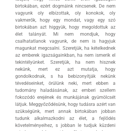
birtokában, ezért dogmáink nincsenek. De nem
vagyunk oly elbízottak, oly konokok, oly
vakmerők, hogy egy mondat, vagy egy szó
birtokában azt higgyük, hogy megoldottuk az
élet talányát. Mi nem mondjuk, hogy
csalhatatlanok vagyunk, de nem is hagyjuk
magunkat megcsalni. Szeretjük, ha kételkednek
az emberek igazságainkban, ha nem ismerik el
tekintélyünket. Szeretjük, ha nem hisznek
nekünk, mert ez azt mutatja, hogy
gondolkodnak, s ha bebizonyítják nekünk
tévedéseinket, örülünk neki, mert ebben a
tudomány haladásának, az emberi szellem
fokozódó erejének és munkájának gyümölcsét
látjuk. Meggyőződésünk, hogy tudásra azért van
szükségünk, mert annak birtokában jobban
tudunk alkalmazkodni az élet, a fejlődés
követelményeihez, s jobban le tudjuk küzdeni