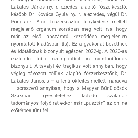
Lakatos János ny. r. ezredes, alapító főszerkesztő,
később Dr. Kovács Gyula ny. r. alezredes, végül Dr.
Pongrácz Alex főszerkesztői ténykedése mellett
megjelenő orgánum sorsában meg volt írva, hogy
már az első lapszámtól kezdődően megjelenjen
nyomtatott kiadásban (is). Ez a gyakorlat bevettnek
és időtállónak bizonyult egészen 2022-ig. A 2023-as
esztendő több szempontból is sorsfordítónak
bizonyult. A tavalyi év tragikus volt annyiban, hogy
végleg távozott tőlünk alapító főszerkesztőnk, Dr.
Lakatos János, s – a fenti okfejtés mellett maradva
– sorsszerű annyiban, hogy a Magyar Bűnüldözők
Szakmai Egyesületéhez kötődő szakmai-
tudományos folyóirat ekkor már „pusztán” az online
erőtérben tűnt fel.