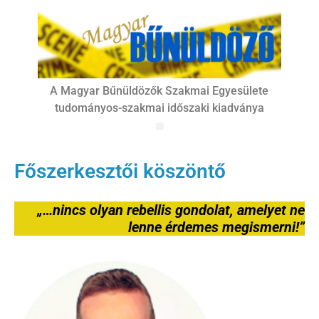
A Magyar Bűnüldözők Szakmai Egyesülete
tudományos-szakmai időszaki kiadványa
Főszerkesztői köszöntő
„…nincs olyan rebellis gondolat, amelyet ne
lenne érdemes megismerni!”