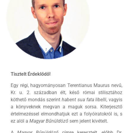
Tisztelt Érdeklődő!
Egy régi, hagyományosan Terentianus Maurus nevű,
Kr. u. 2. században élt, késő római stilisztához
köthető mondás szerint
habent sua fata libelli
, vagyis
a könyveknek megvan a maguk sorsa. Kiterjesztő
értelmezéssel elmondhatjuk ezt a folyóiratokról is, s
ez alól a
Magyar Bűnüldöző
sem jelent kivételt.
A
Magyar Bűnüldöző
címre keresztelt, előbb Dr.